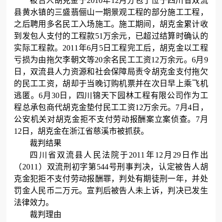
被告人胡克金于2010年12月分包了位于四川省双流
县黄水镇的三盛翡俪山一期景观工程的部分施工工程，
之后聘用多名民工入场施工。施工期间，胡克金累计收
到发包人支付的工程款51万余元，已超过结算时确认的
实际工程款。2011年6月5日工程完工后，胡克金以工程
亏损为由拖欠李朝文等20余名民工工资12万余元。6月9
日，双流县人力资源和社会保障局责令胡克金支付拖欠
的民工工资，胡却于当晚订购机票并在次日早上乘飞机
逃匿。6月30日，四川锦天下园林工程有限公司作为工
程总承包商代胡克金垫付民工工资12万余元。7月4日，
公安机关对胡克金拒不支付劳动报酬案立案侦查。7月
12日，胡克金在浙江省慈溪市被抓获。
裁判结果
四川省双流县人民法院于2011年12月29日作出
（2011）双流刑初字第544号刑事判决，认定被告人胡
克金犯拒不支付劳动报酬罪，判处有期徒刑一年，并处
罚金人民币二万元。宣判后被告人未上诉，判决已发生
法律效力。
裁判理由